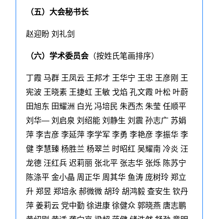
（五）大会秘书长
赵迎盼 刘礼剑
（六）学术委员会
（
按姓氏笔画排序）
丁霞 马群 王凤云 王邦才 王华宁 王忠 王彦刚 王
宪波 王晓素 王捷虹 王敏 戈焰 孔文霞 叶松 叶蔚
田旭东 田耀洲 白光 冯培民 朱西杰 朱莹 任顺平
刘华— 刘启泉 刘绍能 刘静生 刘震 孙志广 苏娟
萍 李吉彦 李延萍 李学军 李勇 李艳彦 李振华 李
健 李慧臻 杨胜兰 杨翠兰 时昭红 吴耀南 冷炎 汪
龙德 汪红兵 迟莉丽 张北平 张志华 张烁 陈苏宁
陈涤平 金小晶 周正华 周其华 鱼涛 庞树玲 郑立
升 郑昱 郑培永 郝微微 胡玲 胡鸿毅 查安生 钦丹
萍 姜莉云 党中勤 徐进康 徐健众 郭晓燕 唐志鹏