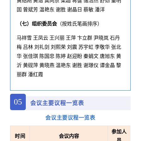
黄绍刚 黄适 龚向京 梁超 蒋健 储浩然 舒劲 童明
囯 曾斌芳 温艳东 谢胜 谢晶日 蔡敏 潘洋
（七）组织委员会
（按姓氏笔画排序）
马祥雪 王凤云 王兴丽 王萍 卞立群 尹晓岚 石丹
梅 吕林 刘礼剑 刘熙荣 刘震 苏宇虹 李敬华 张北
华 张佳琪 陈国忠 陈婷 赵迎盼 秦娟文 唐旭东 黄
沂 黄砚萍 黄晓燕 温艳东 谢胜 谢璟仪 谭金晶 黎
丽群 潘红霞
05
会议主要议程一览表
会议主要议程一览表
参加人
时间
会议内容
员