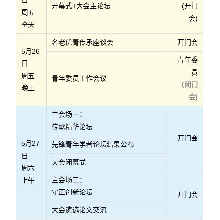
日
开幕式+大会主论坛
(开门
周五
会)
全天
名老优青传承座谈会
开门会
5月26
青年委
日
员
周五
青年委员工作会议
(闭门
晚上
会)
主会场一：
传承精华论坛
开门会
5月27
先锋青年学者论坛结果公布
日
大会闭幕式
周六
主会场二：
上午
守正创新论坛
开门会
大会遴选论文交流