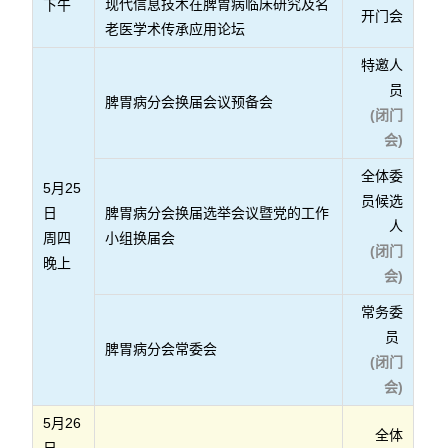
现代信息技术在脾胃病临床研究及名
下午
开门会
老医学术传承应用论坛
特邀人
员
脾胃病分会换届会议预备会
(闭门
会)
全体委
5月25
员候选
日
脾胃病分会换届选举会议暨党的工作
人
周四
小组换届会
(闭门
晚上
会)
常务委
员
脾胃病分会常委会
(闭门
会)
5月26
全体