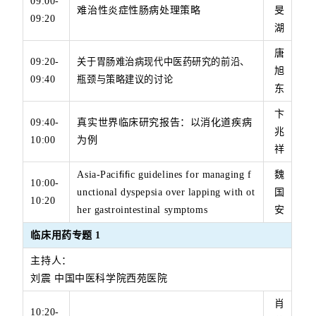
09:00-
难治性炎症性肠病处理策略
旻
09:20
湖
唐
09:20-
关于胃肠难治病现代中医药研究的前沿、
旭
09:40
瓶颈与策略建议的讨论
东
卞
09:40-
真实世界临床研究报告：以消化道疾病
兆
10:00
为例
祥
Asia-Paci
fifi
c guidelines for managing f
魏
10:00-
unctional dyspepsia
over lapping with ot
国
10:20
her gastrointestinal symptoms
安
临床用药专题
1
主持人：
刘震 中国中医科学院西苑医院
肖
10:20-