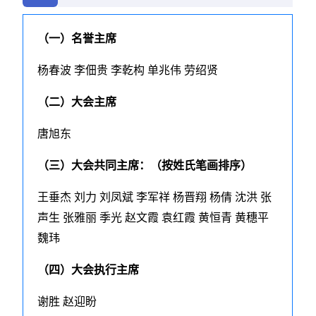
（一）名誉主席
杨春波 李佃贵 李乾构 单兆伟 劳绍贤
（二）大会主席
唐旭东
（三）大会共同主席：（按姓氏笔画排序）
王垂杰 刘力 刘凤斌 李军祥 杨晋翔 杨倩 沈洪 张
声生 张雅丽 季光 赵文霞 袁红霞 黄恒青 黄穗平
魏玮
（四）大会执行主席
谢胜 赵迎盼