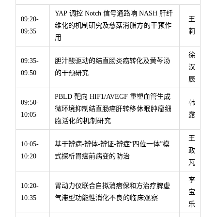
YAP
调控
Notch
信号通路响
NASH
肝纤
09:20-
王
维化的机制研究及慈菇
消脂方的干预作
09:35
莉
用
徐
09:35-
胆汁酸驱动的结直肠炎癌转化及黄芩汤
汉
09:50
的干预研究
辰
PBLD
靶向
HIF1/AVEGF
重塑血管生成
09:50-
韩
微环境抑制结直肠癌肝转
移休眠肿瘤细
10:05
露
胞活化的机制研究
王
10:05-
基于辨病
-
辨体
-
辨证
-
辨症“四位一体”模
政
10:20
式探析胃癌前病变
的防治
芃
李
10:20-
胃动力仪联合自拟消痞保和方治疗脾虚
宝
10:35
气滞型功能性消化不
良的临床观察
乐