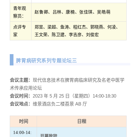
青年观
赵鲁卿、吕林、康楠、张佳琪、吴皓萌
察员：
点评专
郑昱、梁超、鱼涛、程红杰、郭晓燕、何凌、
家
王文荣、陈卫建、李吉彦、刘俊宏
脾胃病研究系列专题论坛三
会议主题：
现代信息技术在脾胃病临床研究及名老中医学
术传承应用论坛
会议时间：
2023 年 5 月 25 日（星期四）14:00-18:30
会议地点：
维景酒店负二楼荔景 AB 厅
时间
日程
14:00-14:
开幕致辞