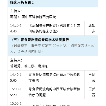
临床用药专题
2
主持人：
郭朋 中国中医科学院西苑医院
14:20-1
《从黏膜修护的诊疗思路看
1.1
类
唐旭
4:40
创新药的临床价值》
东
（五）胃食管反流病专病学术进展报告
（时间规定：报告专家发言 20min/人，点评发言 5min/
人，请严格把控时间）
主持人：
曾斌芳、徐进康、唐旭东
14:40-1
胃食管反流病焦点问题及中医药诊
王凤
5:00
疗策略
云
15:00-1
胃食管反流病的中西医结合诊断和
王邦
5:20
治疗的问题
茂
15:00-1