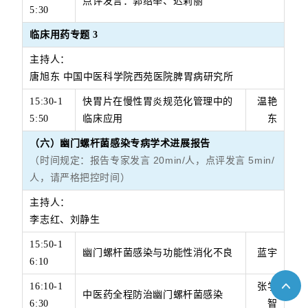
点评发言：郭绍举、迟莉丽
5:30
临床用药专题
3
主持人：
唐旭东 中国中医科学院西苑医院脾胃病研究所
1
5:30-1
快胃片在慢性胃炎规范化管理中的
温艳
5:50
临床应用
东
（六）幽门螺杆菌感染专病学术进展报告
（时间规定：报告专家发言 20min/人，点评发言 5min/
人，请严格把控时间）
主持人：
李志红、刘静生
15:50-1
幽门螺杆菌感染与功能性消化不良
蓝宇
6:10
16:10-1
张学
中医药全程防治幽门螺杆菌感染
6:30
智