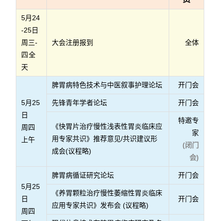
5月24
-25日
周三-
大会注册报到
全体
四全
天
脾胃病特色技术与中医叙事护理论坛
开门会
5月25
先锋青年学者论坛
开门会
日
特邀专
《快胃片治疗慢性浅表性胃炎临床应
周四
家
用专家共识》推荐意见/共识建议形
上午
(闭门
成会(议程略)
会)
脾胃病循证研究论坛
开门会
5月25
《养胃颗粒治疗慢性萎缩性胃炎临床
日
开门会
应用专家共识》发布会 (议程略)
周四