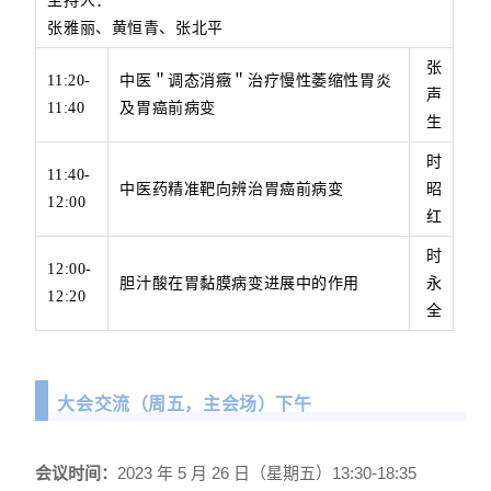
主持人：
张雅丽、黄恒青、张北平
张
11:20-
中医＂调态消癥＂治疗慢性萎缩性胃炎
声
11:40
及胃癌前病变
生
时
11:40-
中医药精准靶向辨治胃癌前病变
昭
12:00
红
时
12:00-
胆汁酸在胃黏膜病变进展中的作用
永
12:20
全
大会交流（周五，主会场）下午
会议时间：
2023 年 5 月 26 日（星期五）13:30-18:35