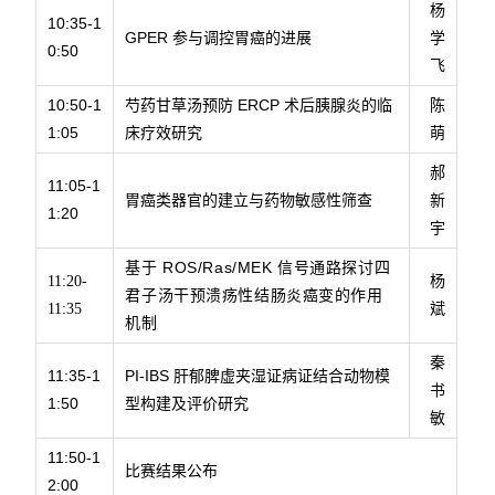
杨
10:35-1
GPER 参与调控胃癌的进展
学
0:50
飞
10:50-1
芍药甘草汤预防 ERCP 术后胰腺炎的临
陈
1:05
床疗效研究
萌
郝
11:05-1
胃癌类器官的建立与药物敏感性筛查
新
1:20
宇
基于 ROS/Ras/MEK 信号通路探讨四
11:20-
杨
君子汤干预溃疡性结肠炎癌变的作用
11:35
斌
机制
秦
11:35-1
PI-IBS 肝郁脾虚夹湿证病证结合动物模
书
1:50
型构建及评价研究
敏
11:50-1
比赛结果公布
2:00