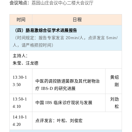
会议地点：
荔园山庄会议中心二楼大会议厅
时间
日程
（四）肠易激综合征学术进展报告
（时间规定：报告专家发言 20min/人，点评发言 5min/
人，请严格把控时间）
主持人：
朱莹、汪龙德
13:30-1
黄绍
中医药调控肠道菌群及其代谢物治
3:50
刚
疗
IBS-D
的研究进展
13:50-1
刘劲
中国
IBS
临床诊疗现状与发展
4:10
松
14:10-1
点评发言：叶松、刘俊宏
4:20