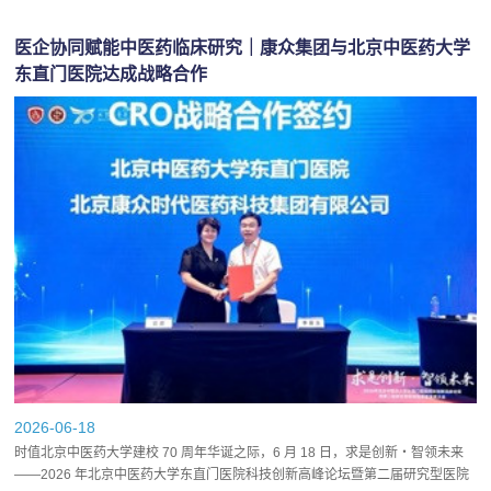
医企协同赋能中医药临床研究｜康众集团与北京中医药大学
东直门医院达成战略合作
2026-06-18
时值北京中医药大学建校 70 周年华诞之际，6 月 18 日，求是创新・智领未来
——2026 年北京中医药大学东直门医院科技创新高峰论坛暨第二届研究型医院