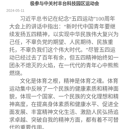
极参与中关村丰台科技园区运动会
2024-05-11
习近平总书记在纪念
“五四运动”100周年
大会上的讲话中指出：“新时代中国青年要继
续发扬五四精神，以实现中华民族伟大复兴为
己任，不辜负党的期望、人民期待、民族重
托，不辜负我们这个伟大时代。”尽管五四运
动已经过去了百年有余，但五四精神始终如一
团永不熄灭的火焰，在一代代的青年心中熊熊
燃烧。
文化是体育之根，精神是体育之魂。体育
运动集中反映了一个民族的健康素质和精神面
貌，体现一个国家、一个民族的文化理想和精
神高度，在提高身体素质和健康水平、促进全
面发展、丰富精神文化生活、激励人民弘扬追
求卓越、突破自我的精神方面，都有着不可替
代的重要作用。