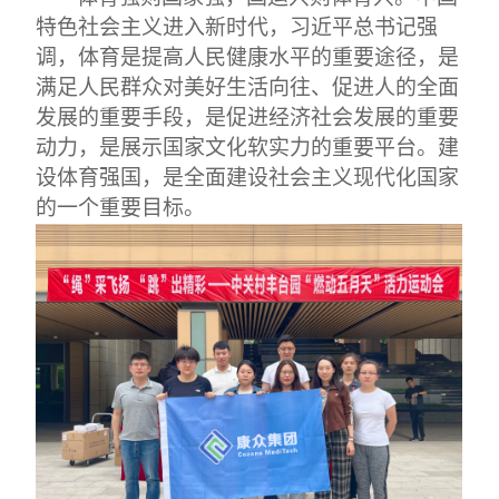
特色社会主义进入新时代，习近平总书记强
调，体育是提高人民健康水平的重要途径，是
满足人民群众对美好生活向往、促进人的全面
发展的重要手段，是促进经济社会发展的重要
动力，是展示国家文化软实力的重要平台。建
设体育强国，是全面建设社会主义现代化国家
的一个重要目标。